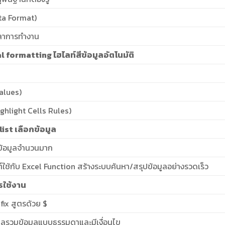
ata Format)
วลาการทำงาน
 formatting ไฮไลท์สีข้อมูลอัตโนมัติ
Values)
ighlight Cells Rules)
st เลือกข้อมูล
กข้อมูลจำนวนมาก
ใช้กับ Excel Function สร้างระบบค้นหา/สรุปข้อมูลอย่างรวดเร็ว
ใช้งาน
fix สูตรด้วย $
ลรวมข้อมูลแบบธรรมดาและมีเงื่อนไข