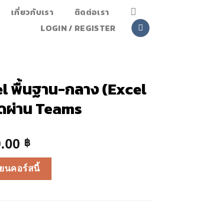
เกี่ยวกับเรา
ติดต่อเรา
LOGIN / REGISTER
l พื้นฐาน-กลาง (Excel
ดผ่าน Teams
nal
Current
0.00
฿
price
าง (Excel at work) สอนสดผ่าน Teams quantity
is:
ยนคอร์สนี้
.00 ฿.
2,390.00 ฿.