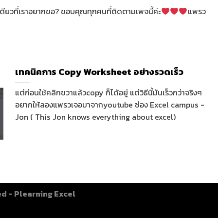
งเดียวที่เราอยากขอ? ขอบคุณทุกคนที่ติดตามเพจนี้ค่ะ
แพรว
เทคนิคการ Copy Worksheet อย่างรวดเร็ว
แต่ก่อนใช้คลิกขวาแล้วcopy ก็ได้อยู่ แต่วิธีนี้มันเร็วกว่าจริงๆ
อยากให้ลองแพรวเจอมาจากyoutube ช่อง Excel campus -
Jon ( This Jon knows everything about excel)
ed - Plearning Excel