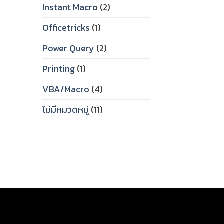
Instant Macro
(2)
Officetricks
(1)
Power Query
(2)
Printing
(1)
VBA/Macro
(4)
ไม่มีหมวดหมู่
(11)