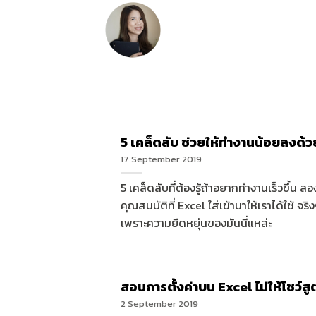
Skip
to
content
5 เคล็ดลับ ช่วยให้ทำงานน้อยลงด้
17 September 2019
5 เคล็ดลับที่ต้องรู้ถ้าอยากทำงานเร็วขึ้น ล
คุณสมบัติที่ Excel ใส่เข้ามาให้เราได้ใช้ จ
เพราะความยืดหยุ่นของมันนี่แหล่ะ
สอนการตั้งค่าบน Excel ไม่ให้โชว์สู
2 September 2019