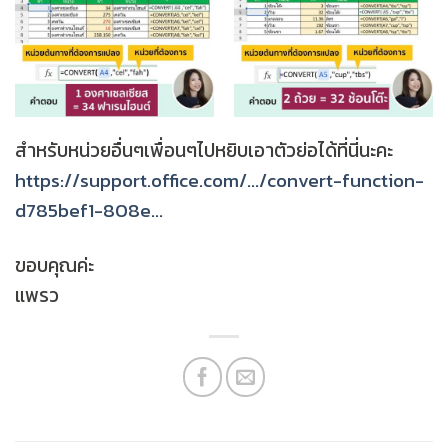
สำหรับหน่วยอื่นๆเพื่อนๆไปหยิบเอาตัวย่อได้ที่นี่นะคะ
https://support.office.com/…/convert-function-
d785bef1-808e…
ขอบคุณค่ะ
แพรว