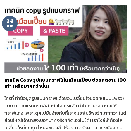
24
Jun
เทคนิค Copy รูปแบบกราฟให้เหมือนเปี๊ยบ ช่วยลดงาน 100
เท่า (หรือมากกว่านั้น)
ใครที่ ทำข้อมูลรูปแบบกราฟแล้วชอบเปลี่ยนใจบ่อยๆ(แบบแพรว)
แบบว่าตอนแรกกราฟเส้นก้อโอเครแล้ว ทำไปทำมาอยากจะใช้
กราฟแท่ง เพราะดูๆไปมันง่ายกับที่เราจะเอาไปรีพอร์ทมากกว่า (แต่
ส่วนใหญ่เจ้านายจะบอกมา? จริงๆคิดเองไม่ได้) เอาไงล่ะก็ต้องไล่
เปลี่ยนใหม่ยกชุด ไหนจะแต่งสี ปรับขนาดข้อความ แต่งข้อความ