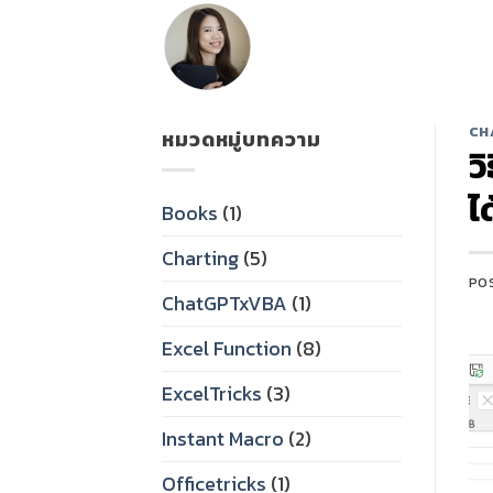
Skip
to
content
CH
หมวดหมู่บทความ
ว
ไ
Books
(1)
Charting
(5)
PO
ChatGPTxVBA
(1)
Excel Function
(8)
ExcelTricks
(3)
Instant Macro
(2)
Officetricks
(1)